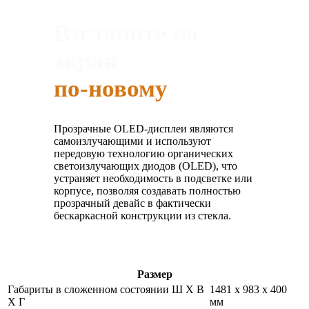
Взгляните на
экран
по-новому
Прозрачные OLED-дисплеи являются
самоизлучающими и используют
передовую технологию органических
светоизлучающих диодов (OLED), что
устраняет необходимость в подсветке или
корпусе, позволяя создавать полностью
прозрачный девайс в фактически
бескаркасной конструкции из стекла.
Размер
Габариты в сложенном состоянии Ш Х В
1481 х 983 х 400
Х Г
мм