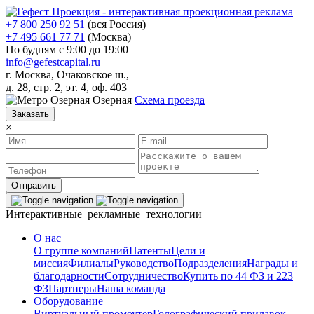
+7 800 250 92 51
(вся Россия)
+7 495 661 77 71
(Москва)
По будням с 9:00 до 19:00
info@gefestcapital.ru
г. Москва, Очаковское ш.,
д. 28, стр. 2, эт. 4, оф. 403
Озерная
Схема проезда
Заказать
×
Отправить
Интерактивные рекламные технологии
О нас
О группе компаний
Патенты
Цели и
миссия
Филиалы
Руководство
Подразделения
Награды и
благодарности
Сотрудничество
Купить по 44 ФЗ и 223
ФЗ
Партнеры
Наша команда
Оборудование
Виртуальный промоутер
Голографический прилавок-