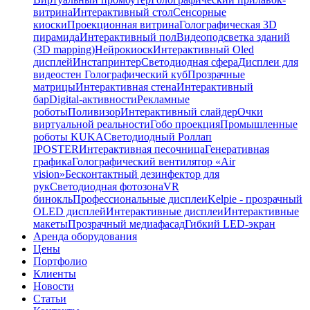
витрина
Интерактивный стол
Сенсорные
киоски
Проекционная витрина
Голографическая 3D
пирамида
Интерактивный пол
Видеоподсветка зданий
(3D mapping)
Нейрокиоск
Интерактивный Oled
дисплей
Инстапринтер
Светодиодная сфера
Дисплеи для
видеостен
Голографический куб
Прозрачные
матрицы
Интерактивная стена
Интерактивный
бар
Digital-активности
Рекламные
роботы
Поливизор
Интерактивный слайдер
Очки
виртуальной реальности
Гобо проекция
Промышленные
роботы KUKA
Светодиодный Роллап
IPOSTER
Интерактивная песочница
Генеративная
графика
Голографический вентилятор «Air
vision»
Бесконтактный дезинфектор для
рук
Светодиодная фотозона
VR
бинокль
Профессиональные дисплеи
Kelpie - прозрачный
OLED дисплей
Интерактивные дисплеи
Интерактивные
макеты
Прозрачный медиафасад
Гибкий LED-экран
Аренда оборудования
Цены
Портфолио
Клиенты
Новости
Статьи