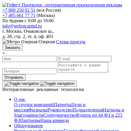
+7 800 250 92 51
(вся Россия)
+7 495 661 77 71
(Москва)
По будням с 9:00 до 19:00
info@gefestcapital.ru
г. Москва, Очаковское ш.,
д. 28, стр. 2, эт. 4, оф. 403
Озерная
Схема проезда
Заказать
×
Отправить
Интерактивные рекламные технологии
О нас
О группе компаний
Патенты
Цели и
миссия
Филиалы
Руководство
Подразделения
Награды и
благодарности
Сотрудничество
Купить по 44 ФЗ и 223
ФЗ
Партнеры
Наша команда
Оборудование
Виртуальный промоутер
Голографический прилавок-