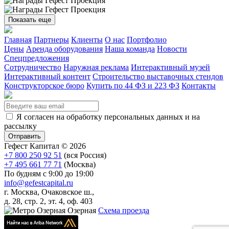
Показать еще
Главная
Партнеры
Клиенты
О нас
Портфолио
Цены
Аренда оборудования
Наша команда
Новости
Спецпредложения
Сотрудничество
Наружная реклама
Интерактивный музей
Интерактивный контент
Строительство выставочных стендов
Конструкторское бюро
Купить по 44 ФЗ и 223 ФЗ
Контакты
Я согласен на обработку персональных данных и на
рассылку
Гефест Капитал ©
2026
+7 800 250 92 51
(вся Россия)
+7 495 661 77 71
(Москва)
По будням с 9:00 до 19:00
info@gefestcapital.ru
г. Москва, Очаковское ш.,
д. 28, стр. 2, эт. 4, оф. 403
Озерная
Схема проезда