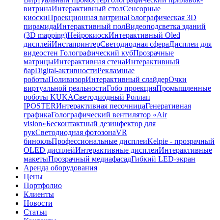
витрина
Интерактивный стол
Сенсорные
киоски
Проекционная витрина
Голографическая 3D
пирамида
Интерактивный пол
Видеоподсветка зданий
(3D mapping)
Нейрокиоск
Интерактивный Oled
дисплей
Инстапринтер
Светодиодная сфера
Дисплеи для
видеостен
Голографический куб
Прозрачные
матрицы
Интерактивная стена
Интерактивный
бар
Digital-активности
Рекламные
роботы
Поливизор
Интерактивный слайдер
Очки
виртуальной реальности
Гобо проекция
Промышленные
роботы KUKA
Светодиодный Роллап
IPOSTER
Интерактивная песочница
Генеративная
графика
Голографический вентилятор «Air
vision»
Бесконтактный дезинфектор для
рук
Светодиодная фотозона
VR
бинокль
Профессиональные дисплеи
Kelpie - прозрачный
OLED дисплей
Интерактивные дисплеи
Интерактивные
макеты
Прозрачный медиафасад
Гибкий LED-экран
Аренда оборудования
Цены
Портфолио
Клиенты
Новости
Статьи