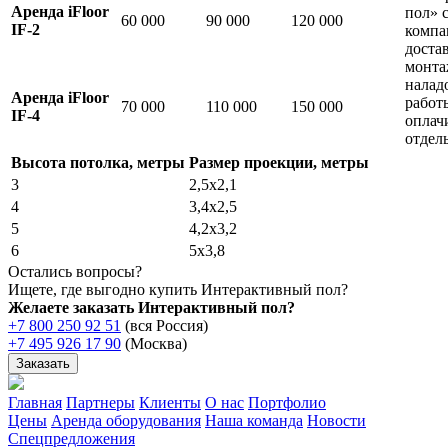
Аренда iFloor
пол» 
60 000
90 000
120 000
IF-2
компа
достав
монта
налад
Аренда iFloor
работ
70 000
110 000
150 000
IF-4
оплач
отдел
Высота потолка,
метры
Размер проекции,
метры
3
2,5x2,1
4
3,4x2,5
5
4,2x3,2
6
5x3,8
Остались вопросы?
Ищете, где выгодно купить Интерактивный пол?
Желаете заказать Интерактивный пол?
+7 800 250 92 51
(вся Россия)
+7 495 926 17 90
(Москва)
Заказать
Главная
Партнеры
Клиенты
О нас
Портфолио
Цены
Аренда оборудования
Наша команда
Новости
Спецпредложения