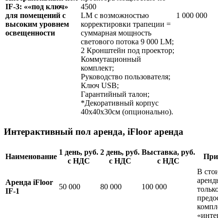
IF-3: ««под ключ»
4500
для помещений с
LM с возможностью
1 000 000
высоким уровнем
корректировки трапеции =
освещенности
суммарная мощность
светового потока 9 000 LM;
2 Кронштейн под проектор;
Коммутационный
комплект;
Руководство пользователя;
Ключ USB;
Гарантийный талон;
*Декоративный корпус
40х40х30см (опционально).
Интерактивный пол аренда, iFloor аренда
1 день, руб.
2 день, руб
.
Выставка, руб.
Наименование
При
с НДС
с НДС
с НДС
В сто
аренд
Аренда iFloor
50 000
80 000
100 000
тольк
IF-1
предо
компл
«инте