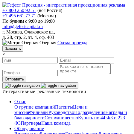
+7 800 250 92 51
(вся Россия)
+7 495 661 77 71
(Москва)
По будням с 9:00 до 19:00
info@gefestcapital.ru
г. Москва, Очаковское ш.,
д. 28, стр. 2, эт. 4, оф. 403
Озерная
Схема проезда
Заказать
×
Отправить
Интерактивные рекламные технологии
О нас
О группе компаний
Патенты
Цели и
миссия
Филиалы
Руководство
Подразделения
Награды и
благодарности
Сотрудничество
Купить по 44 ФЗ и 223
ФЗ
Партнеры
Наша команда
Оборудование
Виртуальный промоутер
Голографический прилавок-