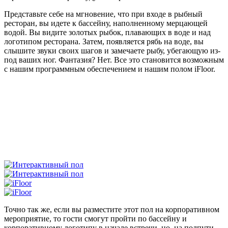
Представьте себе на мгновение, что при входе в рыбный
ресторан, вы идете к бассейну, наполненному мерцающей
водой. Вы видите золотых рыбок, плавающих в воде и над
логотипом ресторана. Затем, появляется рябь на воде, вы
слышите звуки своих шагов и замечаете рыбу, убегающую из-
под ваших ног. Фантазия? Нет. Все это становится возможным
с нашим программным обеспечением и нашим полом iFloor.
Точно так же, если вы разместите этот пол на корпоративном
мероприятие, то гости смогут пройти по бассейну и
корпоративному логотипу в начале встречи, но, на полпути,