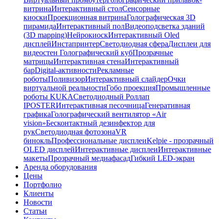
витрина
Интерактивный стол
Сенсорные
киоски
Проекционная витрина
Голографическая 3D
пирамида
Интерактивный пол
Видеоподсветка зданий
(3D mapping)
Нейрокиоск
Интерактивный Oled
дисплей
Инстапринтер
Светодиодная сфера
Дисплеи для
видеостен
Голографический куб
Прозрачные
матрицы
Интерактивная стена
Интерактивный
бар
Digital-активности
Рекламные
роботы
Поливизор
Интерактивный слайдер
Очки
виртуальной реальности
Гобо проекция
Промышленные
роботы KUKA
Светодиодный Роллап
IPOSTER
Интерактивная песочница
Генеративная
графика
Голографический вентилятор «Air
vision»
Бесконтактный дезинфектор для
рук
Светодиодная фотозона
VR
бинокль
Профессиональные дисплеи
Kelpie - прозрачный
OLED дисплей
Интерактивные дисплеи
Интерактивные
макеты
Прозрачный медиафасад
Гибкий LED-экран
Аренда оборудования
Цены
Портфолио
Клиенты
Новости
Статьи