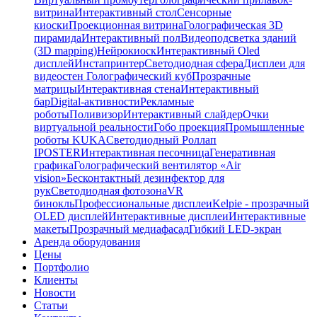
витрина
Интерактивный стол
Сенсорные
киоски
Проекционная витрина
Голографическая 3D
пирамида
Интерактивный пол
Видеоподсветка зданий
(3D mapping)
Нейрокиоск
Интерактивный Oled
дисплей
Инстапринтер
Светодиодная сфера
Дисплеи для
видеостен
Голографический куб
Прозрачные
матрицы
Интерактивная стена
Интерактивный
бар
Digital-активности
Рекламные
роботы
Поливизор
Интерактивный слайдер
Очки
виртуальной реальности
Гобо проекция
Промышленные
роботы KUKA
Светодиодный Роллап
IPOSTER
Интерактивная песочница
Генеративная
графика
Голографический вентилятор «Air
vision»
Бесконтактный дезинфектор для
рук
Светодиодная фотозона
VR
бинокль
Профессиональные дисплеи
Kelpie - прозрачный
OLED дисплей
Интерактивные дисплеи
Интерактивные
макеты
Прозрачный медиафасад
Гибкий LED-экран
Аренда оборудования
Цены
Портфолио
Клиенты
Новости
Статьи