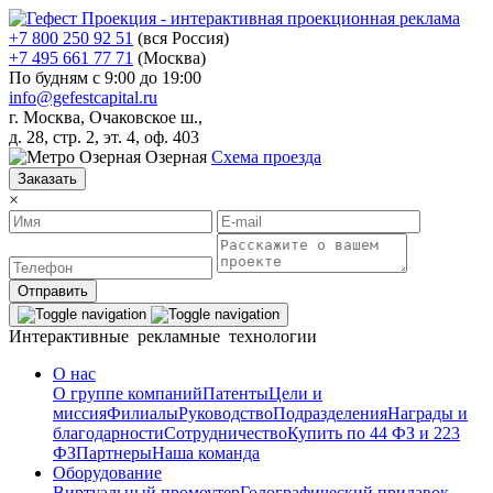
+7 800 250 92 51
(вся Россия)
+7 495 661 77 71
(Москва)
По будням с 9:00 до 19:00
info@gefestcapital.ru
г. Москва, Очаковское ш.,
д. 28, стр. 2, эт. 4, оф. 403
Озерная
Схема проезда
Заказать
×
Отправить
Интерактивные рекламные технологии
О нас
О группе компаний
Патенты
Цели и
миссия
Филиалы
Руководство
Подразделения
Награды и
благодарности
Сотрудничество
Купить по 44 ФЗ и 223
ФЗ
Партнеры
Наша команда
Оборудование
Виртуальный промоутер
Голографический прилавок-