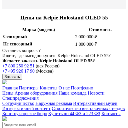
Цены на Kelpie Holostand OLED 55
Марка (модель)
Стоимость
Сенсорный
2 000 000 ₽
Не сенсорный
1 800 000 ₽
Остались вопросы?
Ищете, где выгодно купить Kelpie Holostand OLED 55?
Желаете заказать Kelpie Holostand OLED 55?
+7 800 250 92 51
(вся Россия)
+7 495 926 17 90
(Москва)
Заказать
Главная
Партнеры
Клиенты
О нас
Портфолио
Цены
Аренда оборудования
Наша команда
Новости
Спецпредложения
Сотрудничество
Наружная реклама
Интерактивный музей
Интерактивный контент
Строительство выставочных стендов
Конструкторское бюро
Купить по 44 ФЗ и 223 ФЗ
Контакты