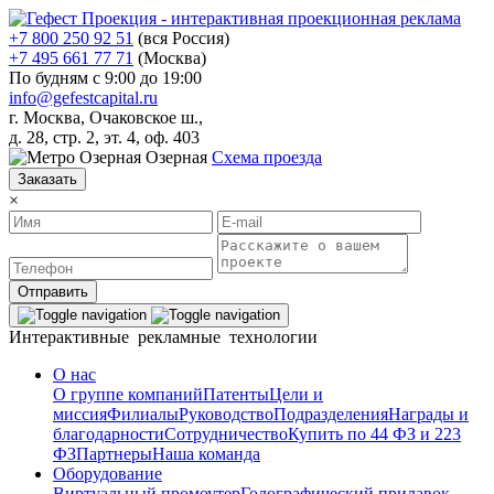
+7 800 250 92 51
(вся Россия)
+7 495 661 77 71
(Москва)
По будням с 9:00 до 19:00
info@gefestcapital.ru
г. Москва, Очаковское ш.,
д. 28, стр. 2, эт. 4, оф. 403
Озерная
Схема проезда
Заказать
×
Отправить
Интерактивные рекламные технологии
О нас
О группе компаний
Патенты
Цели и
миссия
Филиалы
Руководство
Подразделения
Награды и
благодарности
Сотрудничество
Купить по 44 ФЗ и 223
ФЗ
Партнеры
Наша команда
Оборудование
Виртуальный промоутер
Голографический прилавок-