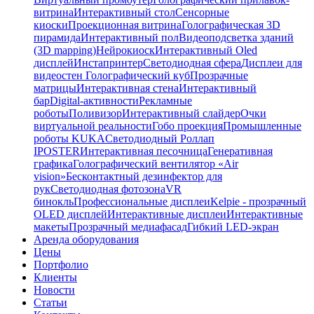
витрина
Интерактивный стол
Сенсорные
киоски
Проекционная витрина
Голографическая 3D
пирамида
Интерактивный пол
Видеоподсветка зданий
(3D mapping)
Нейрокиоск
Интерактивный Oled
дисплей
Инстапринтер
Светодиодная сфера
Дисплеи для
видеостен
Голографический куб
Прозрачные
матрицы
Интерактивная стена
Интерактивный
бар
Digital-активности
Рекламные
роботы
Поливизор
Интерактивный слайдер
Очки
виртуальной реальности
Гобо проекция
Промышленные
роботы KUKA
Светодиодный Роллап
IPOSTER
Интерактивная песочница
Генеративная
графика
Голографический вентилятор «Air
vision»
Бесконтактный дезинфектор для
рук
Светодиодная фотозона
VR
бинокль
Профессиональные дисплеи
Kelpie - прозрачный
OLED дисплей
Интерактивные дисплеи
Интерактивные
макеты
Прозрачный медиафасад
Гибкий LED-экран
Аренда оборудования
Цены
Портфолио
Клиенты
Новости
Статьи