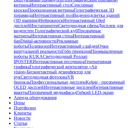
витрина
Интерактивный стол
Сенсорные
киоски
Проекционная витрина
Голографическая 3D
пирамида
Интерактивный пол
Видеоподсветка зданий
(3D mapping)
Нейрокиоск
Интерактивный Oled
дисплей
Инстапринтер
Светодиодная сфера
Дисплеи для
видеостен
Голографический куб
Прозрачные
матрицы
Интерактивная стена
Интерактивный
бар
Digital-активности
Рекламные
роботы
Поливизор
Интерактивный слайдер
Очки
виртуальной реальности
Гобо проекция
Промышленные
роботы KUKA
Светодиодный Роллап
IPOSTER
Интерактивная песочница
Генеративная
графика
Голографический вентилятор «Air
vision»
Бесконтактный дезинфектор для
рук
Светодиодная фотозона
VR
бинокль
Профессиональные дисплеи
Kelpie - прозрачный
OLED дисплей
Интерактивные дисплеи
Интерактивные
макеты
Прозрачный медиафасад
Гибкий LED-экран
Аренда оборудования
Цены
Портфолио
Клиенты
Новости
Статьи