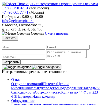
+7 800 250 92 51
(вся Россия)
+7 495 661 77 71
(Москва)
По будням с 9:00 до 19:00
info@gefestcapital.ru
г. Москва, Очаковское ш.,
д. 28, стр. 2, эт. 4, оф. 403
Озерная
Схема проезда
Заказать
×
Отправить
Интерактивные рекламные технологии
О нас
О группе компаний
Патенты
Цели и
миссия
Филиалы
Руководство
Подразделения
Награды и
благодарности
Сотрудничество
Купить по 44 ФЗ и 223
ФЗ
Партнеры
Наша команда
Оборудование
Виртуальный промоутер
Голографический прилавок-