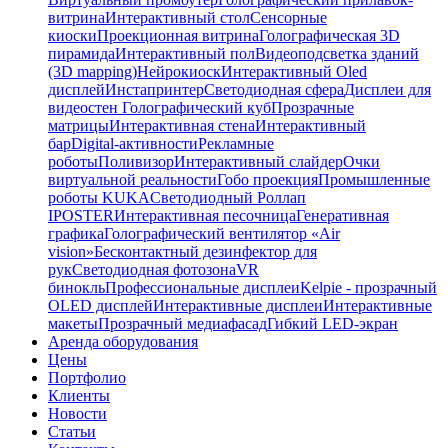
витрина
Интерактивный стол
Сенсорные
киоски
Проекционная витрина
Голографическая 3D
пирамида
Интерактивный пол
Видеоподсветка зданий
(3D mapping)
Нейрокиоск
Интерактивный Oled
дисплей
Инстапринтер
Светодиодная сфера
Дисплеи для
видеостен
Голографический куб
Прозрачные
матрицы
Интерактивная стена
Интерактивный
бар
Digital-активности
Рекламные
роботы
Поливизор
Интерактивный слайдер
Очки
виртуальной реальности
Гобо проекция
Промышленные
роботы KUKA
Светодиодный Роллап
IPOSTER
Интерактивная песочница
Генеративная
графика
Голографический вентилятор «Air
vision»
Бесконтактный дезинфектор для
рук
Светодиодная фотозона
VR
бинокль
Профессиональные дисплеи
Kelpie - прозрачный
OLED дисплей
Интерактивные дисплеи
Интерактивные
макеты
Прозрачный медиафасад
Гибкий LED-экран
Аренда оборудования
Цены
Портфолио
Клиенты
Новости
Статьи