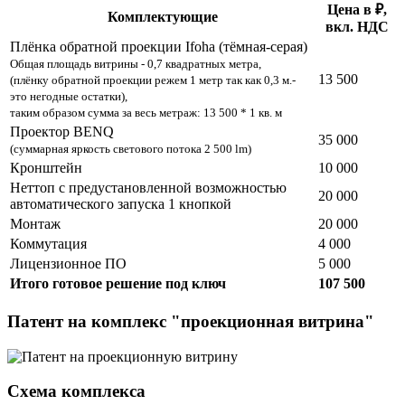
Цена в ₽,
Комплектующие
вкл. НДС
Плёнка обратной проекции Ifoha (тёмная-серая)
Общая площадь витрины - 0,7 квадратных метра,
13 500
(плёнку обратной проекции режем 1 метр так как 0,3 м.-
это негодные остатки),
таким образом сумма за весь метраж: 13 500 * 1 кв. м
Проектор BENQ
35 000
(суммарная яркость светового потока 2 500 lm)
Кронштейн
10 000
Неттоп с предустановленной возможностью
20 000
автоматического запуска 1 кнопкой
Монтаж
20 000
Коммутация
4 000
Лицензионное ПО
5 000
Итого готовое решение под ключ
107 500
Патент на комплекс "проекционная витрина"
Схема комплекса