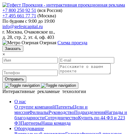
+7 800 250 92 51
(вся Россия)
+7 495 661 77 71
(Москва)
По будням с 9:00 до 19:00
info@gefestcapital.ru
г. Москва, Очаковское ш.,
д. 28, стр. 2, эт. 4, оф. 403
Озерная
Схема проезда
Заказать
×
Отправить
Интерактивные рекламные технологии
О нас
О группе компаний
Патенты
Цели и
миссия
Филиалы
Руководство
Подразделения
Награды и
благодарности
Сотрудничество
Купить по 44 ФЗ и 223
ФЗ
Партнеры
Наша команда
Оборудование
Виртуальный промоутер
Голографический прилавок-