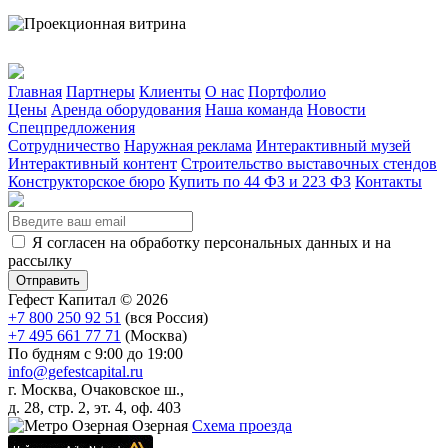
Главная
Партнеры
Клиенты
О нас
Портфолио
Цены
Аренда оборудования
Наша команда
Новости
Спецпредложения
Сотрудничество
Наружная реклама
Интерактивный музей
Интерактивный контент
Строительство выставочных стендов
Конструкторское бюро
Купить по 44 ФЗ и 223 ФЗ
Контакты
Я согласен на обработку персональных данных и на
рассылку
Гефест Капитал ©
2026
+7 800 250 92 51
(вся Россия)
+7 495 661 77 71
(Москва)
По будням с 9:00 до 19:00
info@gefestcapital.ru
г. Москва, Очаковское ш.,
д. 28, стр. 2, эт. 4, оф. 403
Озерная
Схема проезда