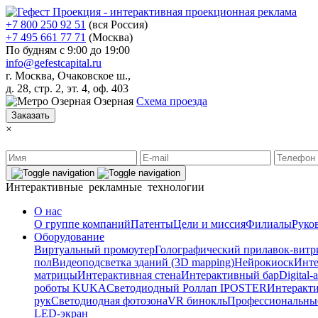
+7 800 250 92 51
(вся Россия)
+7 495 661 77 71
(Москва)
По будням с 9:00 до 19:00
info@gefestcapital.ru
г. Москва, Очаковское ш.,
д. 28, стр. 2, эт. 4, оф. 403
Озерная
Схема проезда
Заказать
×
Интерактивные рекламные технологии
О нас
О группе компаний
Патенты
Цели и миссия
Филиалы
Руко
Оборудование
Виртуальный промоутер
Голографический прилавок-витр
пол
Видеоподсветка зданий (3D mapping)
Нейрокиоск
Инте
матрицы
Интерактивная стена
Интерактивный бар
Digital
роботы KUKA
Светодиодный Роллап IPOSTER
Интеракти
рук
Светодиодная фотозона
VR бинокль
Профессиональны
LED-экран