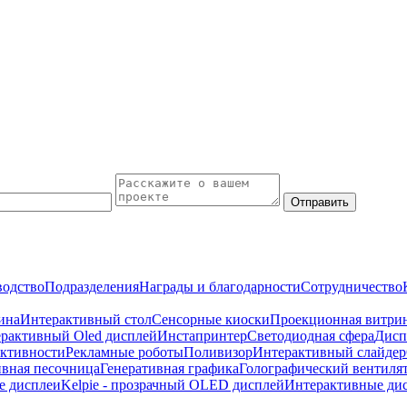
Отправить
водство
Подразделения
Награды и благодарности
Сотрудничество
ина
Интерактивный стол
Сенсорные киоски
Проекционная витри
рактивный Oled дисплей
Инстапринтер
Светодиодная сфера
Дисп
-активности
Рекламные роботы
Поливизор
Интерактивный слайдер
вная песочница
Генеративная графика
Голографический вентилято
е дисплеи
Kelpie - прозрачный OLED дисплей
Интерактивные ди