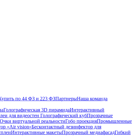
Купить по 44 ФЗ и 223 ФЗ
Партнеры
Наша команда
на
Голографическая 3D пирамида
Интерактивный
леи для видеостен
Голографический куб
Прозрачные
Очки виртуальной реальности
Гобо проекция
Промышленные
р «Air vision»
Бесконтактный дезинфектор для
сплеи
Интерактивные макеты
Прозрачный медиафасад
Гибкий